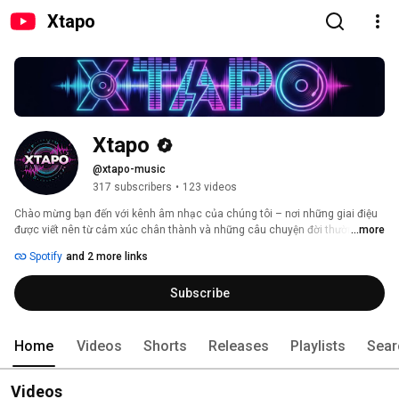
Xtapo
Xtapo
@xtapo-music
317 subscribers
•
123 videos
Chào mừng bạn đến với kênh âm nhạc của chúng tôi – nơi những giai điệu 
được viết nên từ cảm xúc chân thành và những câu chuyện đời thường. Mỗi 
...more
ca khúc là một tâm sự, một khoảnh khắc được gửi gắm bằng âm nhạc, 
Spotify
and 2 more links
mong rằng sẽ chạm đến trái tim và mang lại sự đồng cảm cho bạn. Hãy 
cùng lắng nghe và cảm nhận nhé! 
Subscribe
Home
Videos
Shorts
Releases
Playlists
Sear
Videos