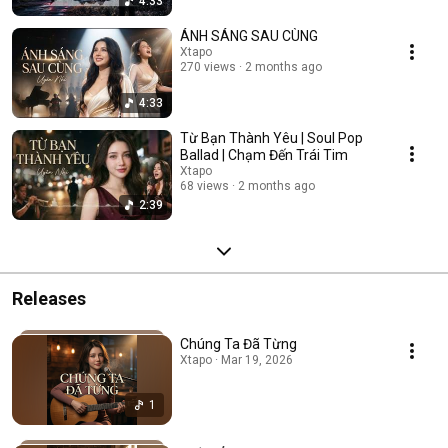
4:33
ÁNH SÁNG SAU CÙNG
Xtapo
270 views
2 months ago
4:33
Từ Bạn Thành Yêu | Soul Pop
Ballad | Chạm Đến Trái Tim
Xtapo
68 views
2 months ago
2:39
Releases
Chúng Ta Đã Từng
Xtapo · Mar 19, 2026
1