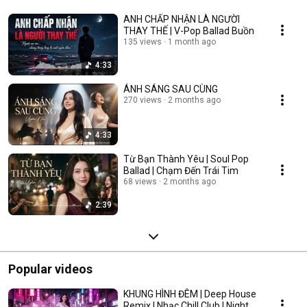
ANH CHẤP NHẬN LÀ NGƯỜI
THAY THẾ | V-Pop Ballad Buồn
135 views
1 month ago
4:33
ÁNH SÁNG SAU CÙNG
270 views
2 months ago
4:33
Từ Bạn Thành Yêu | Soul Pop
Ballad | Chạm Đến Trái Tim
68 views
2 months ago
2:39
Popular videos
KHUNG HÌNH ĐÊM | Deep House
Remix | Nhạc Chill Club | Night