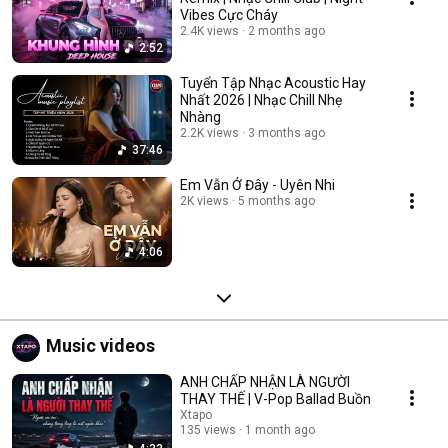
Vibes Cực Cháy
2.4K views
2 months ago
2:52
Tuyển Tập Nhạc Acoustic Hay
Nhất 2026 | Nhạc Chill Nhẹ
Nhàng
2.2K views
3 months ago
37:46
Em Vẫn Ở Đây - Uyên Nhi
2K views
5 months ago
4:06
Music videos
ANH CHẤP NHẬN LÀ NGƯỜI
THAY THẾ | V-Pop Ballad Buồn
Xtapo
135 views
1 month ago