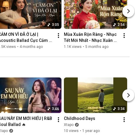
3:05
2:54
CẢM ƠN VÌ ĐÃ Ở LẠI | 
Mùa Xuân Rộn Ràng - Nhạc 
Acoustic Ballad Cực Cảm 
Tết Mới Nhất - Nhạc Xuân 
Động | Giọng Nữ Khàn Ấm 
Hay
.5K views
•
4 months ago
1.1K views
•
5 months ago
Gây Nghiện
3:46
3:34
SAU NÀY EM MỚI HIỂU | R&B 
Childhood Days
Soul Ballad 🔥
Xtapo
Xtapo
10 views
•
1 year ago