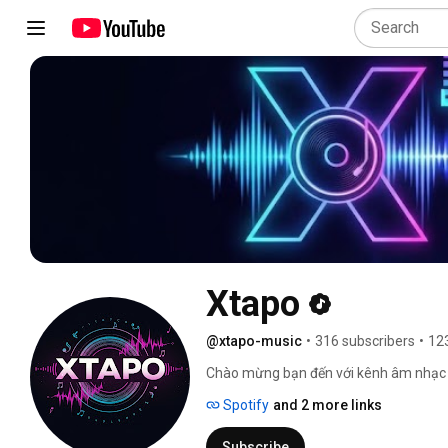
Xtapo
@xtapo-music
•
316 subscribers
•
12
Chào mừng bạn đến với kênh âm nhạc củ
xúc chân thành và những câu chuyện đ
Spotify
and 2 more links
được gửi gắm bằng âm nhạc, mong rằng
bạn. Hãy cùng lắng nghe và cảm nhận 
Subscribe