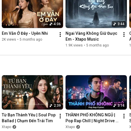
4:06
3:44
Em Vẫn Ở Đây - Uyên Nhi
Ngai Vàng Không Giữ Được 
Em - Xtapo Music
2K views
•
5 months ago
1.9K views
•
5 months ago
1
2:39
3:14
Từ Bạn Thành Yêu | Soul Pop 
THÀNH PHỐ KHÔNG NGỦ | 
Ballad | Chạm Đến Trái Tim
Pop Rap Chill | Night Drive 
Vibes
Xtapo
Xtapo