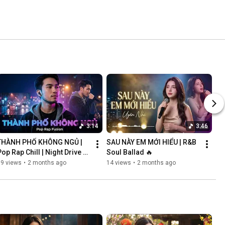
3:14
3:46
THÀNH PHỐ KHÔNG NGỦ | 
SAU NÀY EM MỚI HIỂU | R&B 
op Rap Chill | Night Drive 
Soul Ballad 🔥
Vibes
69 views
•
2 months ago
14 views
•
2 months ago