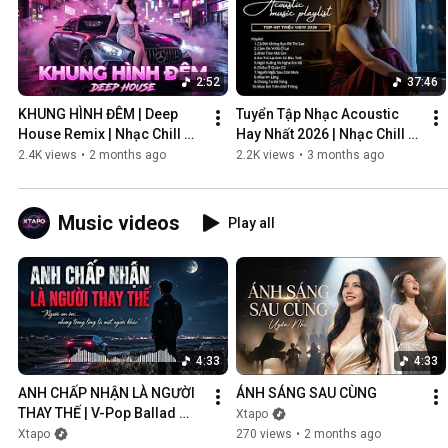
2:52
37:46
KHUNG HÌNH ĐÊM | Deep 
Tuyển Tập Nhạc Acoustic 
House Remix | Nhạc Chill 
Hay Nhất 2026 | Nhạc Chill 
Club | Night Vibes Cực Cháy
Nhẹ Nhàng
2.4K views
•
2 months ago
2.2K views
•
3 months ago
Music videos
Play all
4:33
4:33
ANH CHẤP NHẬN LÀ NGƯỜI 
ÁNH SÁNG SAU CÙNG
THAY THẾ | V-Pop Ballad 
Xtapo
Buồn
Xtapo
270 views
•
2 months ago