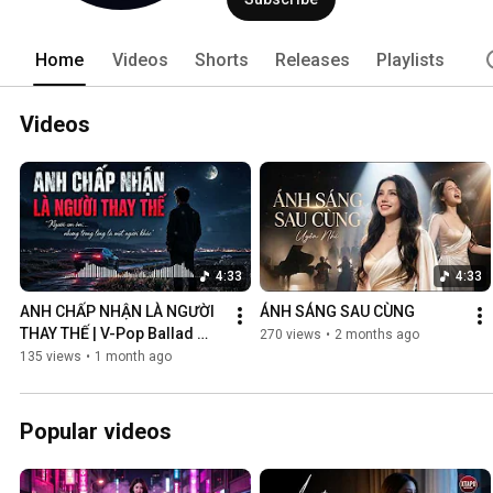
Home
Videos
Shorts
Releases
Playlists
Videos
4:33
4:33
ANH CHẤP NHẬN LÀ NGƯỜI 
ÁNH SÁNG SAU CÙNG
THAY THẾ | V-Pop Ballad 
270 views
•
2 months ago
Buồn
135 views
•
1 month ago
Popular videos