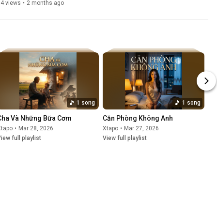
14 views
•
2 months ago
1 song
1 song
Cha Và Những Bữa Cơm
Căn Phòng Không Anh
Xtapo
•
Mar 28, 2026
Xtapo
•
Mar 27, 2026
iew full playlist
View full playlist