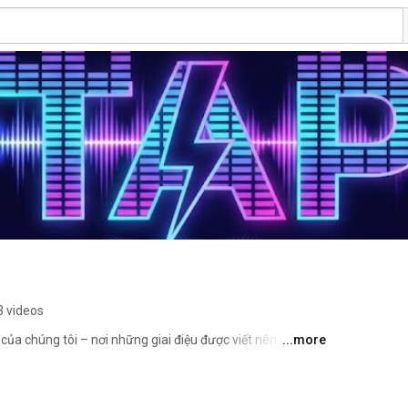
3 videos
a chúng tôi – nơi những giai điệu được viết nên từ cảm 
...more
ời thường. Mỗi ca khúc là một tâm sự, một khoảnh khắc 
 sẽ chạm đến trái tim và mang lại sự đồng cảm cho 
nhé! 