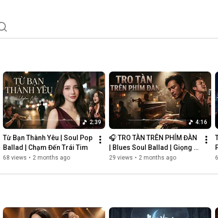
2:39
4:16
Từ Bạn Thành Yêu | Soul Pop 
🎧 TRO TÀN TRÊN PHÍM ĐÀN 
Ballad | Chạm Đến Trái Tim
| Blues Soul Ballad | Giọng 
P
Nam Khàn Đầy Cảm Xúc
68 views
•
2 months ago
29 views
•
2 months ago