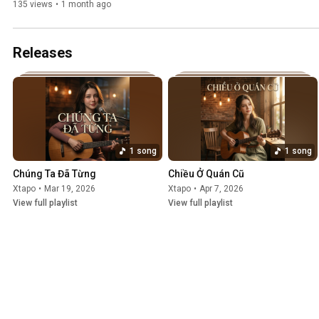
135 views
•
1 month ago
Releases
1 song
1 song
Chúng Ta Đã Từng
Chiều Ở Quán Cũ
Xtapo
•
Mar 19, 2026
Xtapo
•
Apr 7, 2026
View full playlist
View full playlist