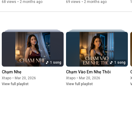
68 views
•
2 months ago
69 views
•
2 months ago
1 song
1 song
Chạm Nhẹ
Chạm Vào Em Nhẹ Thôi
Xtapo
•
Mar 20, 2026
Xtapo
•
Mar 20, 2026
View full playlist
View full playlist
V