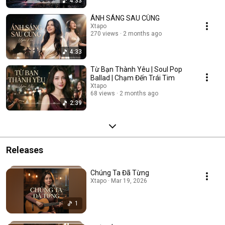
4:33
ÁNH SÁNG SAU CÙNG
Xtapo
270 views
2 months ago
4:33
Từ Bạn Thành Yêu | Soul Pop
Ballad | Chạm Đến Trái Tim
Xtapo
68 views
2 months ago
2:39
Releases
Chúng Ta Đã Từng
Xtapo · Mar 19, 2026
1