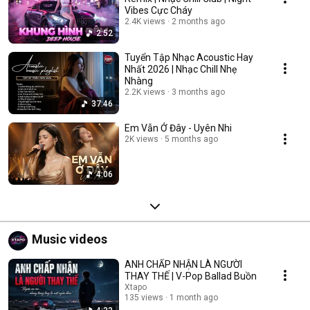
Vibes Cực Cháy
2.4K views
2 months ago
2:52
Tuyển Tập Nhạc Acoustic Hay
Nhất 2026 | Nhạc Chill Nhẹ
Nhàng
2.2K views
3 months ago
37:46
Em Vẫn Ở Đây - Uyên Nhi
2K views
5 months ago
4:06
Music videos
ANH CHẤP NHẬN LÀ NGƯỜI
THAY THẾ | V-Pop Ballad Buồn
Xtapo
135 views
1 month ago