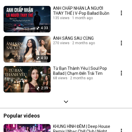
ANH CHẤP NHẬN LÀ NGƯỜI
THAY THẾ | V-Pop Ballad Buồn
135 views
1 month ago
4:33
ÁNH SÁNG SAU CÙNG
270 views
2 months ago
4:33
Từ Bạn Thành Yêu | Soul Pop
Ballad | Chạm Đến Trái Tim
68 views
2 months ago
2:39
Popular videos
KHUNG HÌNH ĐÊM | Deep House
Remix | Nhạc Chill Club | Night