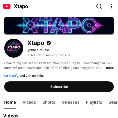
Xtapo
Xtapo
@xtapo-music
316 subscribers
•
123 videos
Chào mừng bạn đến với kênh âm nhạc của chúng tôi – nơi những giai điệu 
được viết nên từ cảm xúc chân thành và những câu chuyện đời thường. Mỗi 
...more
ca khúc là một tâm sự, một khoảnh khắc được gửi gắm bằng âm nhạc, 
Spotify
and 2 more links
mong rằng sẽ chạm đến trái tim và mang lại sự đồng cảm cho bạn. Hãy 
cùng lắng nghe và cảm nhận nhé! 
Subscribe
Home
Videos
Shorts
Releases
Playlists
Sear
Videos