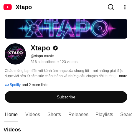
Xtapo
Xtapo
@xtapo-music
316 subscribers
•
123 videos
Chào mừng bạn đến với kênh âm nhạc của chúng tôi – nơi những giai điệu 
được viết nên từ cảm xúc chân thành và những câu chuyện đời thường. Mỗi 
...more
ca khúc là một tâm sự, một khoảnh khắc được gửi gắm bằng âm nhạc, mong 
Spotify
and 2 more links
rằng sẽ chạm đến trái tim và mang lại sự đồng cảm cho bạn. Hãy cùng lắng 
nghe và cảm nhận nhé! 
Subscribe
Home
Videos
Shorts
Releases
Playlists
Sear
Videos