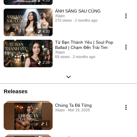
4:33
ÁNH SÁNG SAU CÙNG
Xtapo
270 views
2 months ago
4:33
Từ Bạn Thành Yêu | Soul Pop
Ballad | Chạm Đến Trái Tim
Xtapo
68 views
2 months ago
2:39
Releases
Chúng Ta Đã Từng
Xtapo · Mar 19, 2026
1