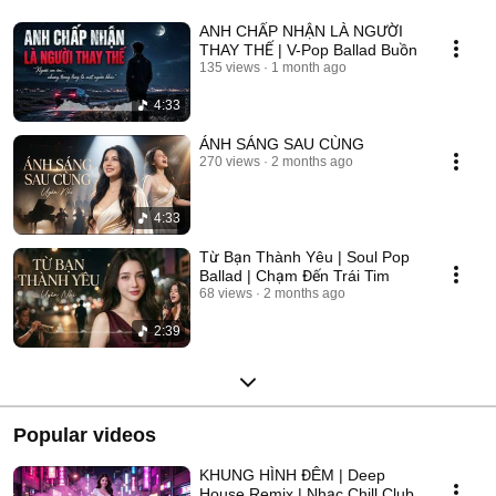
ANH CHẤP NHẬN LÀ NGƯỜI
THAY THẾ | V-Pop Ballad Buồn
135 views
1 month ago
4:33
ÁNH SÁNG SAU CÙNG
270 views
2 months ago
4:33
Từ Bạn Thành Yêu | Soul Pop
Ballad | Chạm Đến Trái Tim
68 views
2 months ago
2:39
Popular videos
KHUNG HÌNH ĐÊM | Deep
House Remix | Nhạc Chill Club