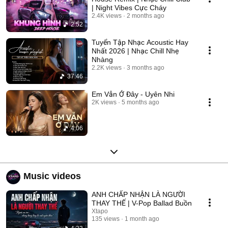
| Night Vibes Cực Cháy
2.4K views
2 months ago
2:52
Tuyển Tập Nhạc Acoustic Hay
Nhất 2026 | Nhạc Chill Nhẹ
Nhàng
2.2K views
3 months ago
37:46
Em Vẫn Ở Đây - Uyên Nhi
2K views
5 months ago
4:06
Music videos
ANH CHẤP NHẬN LÀ NGƯỜI
THAY THẾ | V-Pop Ballad Buồn
Xtapo
135 views
1 month ago