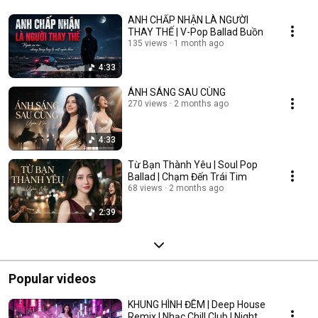
ANH CHẤP NHẬN LÀ NGƯỜI
THAY THẾ | V-Pop Ballad Buồn
135 views
1 month ago
4:33
ÁNH SÁNG SAU CÙNG
270 views
2 months ago
4:33
Từ Bạn Thành Yêu | Soul Pop
Ballad | Chạm Đến Trái Tim
68 views
2 months ago
2:39
Popular videos
KHUNG HÌNH ĐÊM | Deep House
Remix | Nhạc Chill Club | Night