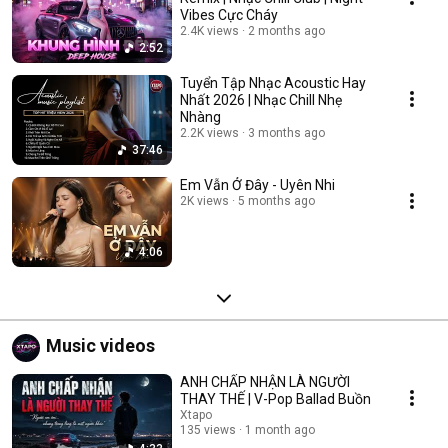
Vibes Cực Cháy
2.4K views
2 months ago
2:52
Tuyển Tập Nhạc Acoustic Hay
Nhất 2026 | Nhạc Chill Nhẹ
Nhàng
2.2K views
3 months ago
37:46
Em Vẫn Ở Đây - Uyên Nhi
2K views
5 months ago
4:06
Music videos
ANH CHẤP NHẬN LÀ NGƯỜI
THAY THẾ | V-Pop Ballad Buồn
Xtapo
135 views
1 month ago