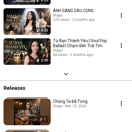
4:33
ÁNH SÁNG SAU CÙNG
Xtapo
270 views
2 months ago
4:33
Từ Bạn Thành Yêu | Soul Pop
Ballad | Chạm Đến Trái Tim
Xtapo
68 views
2 months ago
2:39
Releases
Chúng Ta Đã Từng
Xtapo · Mar 19, 2026
1