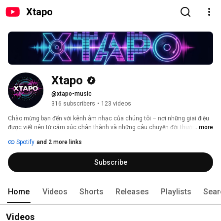
Xtapo
Xtapo
@xtapo-music
316 subscribers
•
123 videos
Chào mừng bạn đến với kênh âm nhạc của chúng tôi – nơi những giai điệu 
được viết nên từ cảm xúc chân thành và những câu chuyện đời thường. Mỗi 
...more
ca khúc là một tâm sự, một khoảnh khắc được gửi gắm bằng âm nhạc, 
Spotify
and 2 more links
mong rằng sẽ chạm đến trái tim và mang lại sự đồng cảm cho bạn. Hãy 
cùng lắng nghe và cảm nhận nhé! 
Subscribe
Home
Videos
Shorts
Releases
Playlists
Sear
Videos