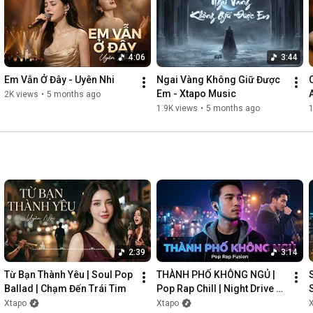
4:06
3:44
Em Vẫn Ở Đây - Uyên Nhi
Ngai Vàng Không Giữ Được 
Em - Xtapo Music
2K views
•
5 months ago
1.9K views
•
5 months ago
1
2:39
3:14
Từ Bạn Thành Yêu | Soul Pop 
THÀNH PHỐ KHÔNG NGỦ | 
Ballad | Chạm Đến Trái Tim
Pop Rap Chill | Night Drive 
Vibes
Xtapo
Xtapo