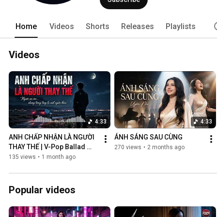
Home
Videos
Shorts
Releases
Playlists
Videos
4:33
4:33
ANH CHẤP NHẬN LÀ NGƯỜI 
ÁNH SÁNG SAU CÙNG
THAY THẾ | V-Pop Ballad 
270 views
•
2 months ago
Buồn
135 views
•
1 month ago
Popular videos