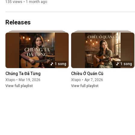
135 views
•
1 month ago
Releases
1 song
1 song
Chúng Ta Đã Từng
Chiều Ở Quán Cũ
Xtapo
•
Mar 19, 2026
Xtapo
•
Apr 7, 2026
View full playlist
View full playlist