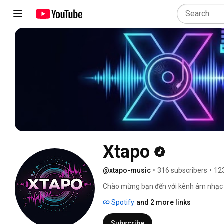
Xtapo
@xtapo-music
•
316 subscribers
•
12
Chào mừng bạn đến với kênh âm nhạc củ
xúc chân thành và những câu chuyện đ
Spotify
and 2 more links
được gửi gắm bằng âm nhạc, mong rằng
bạn. Hãy cùng lắng nghe và cảm nhận 
Subscribe