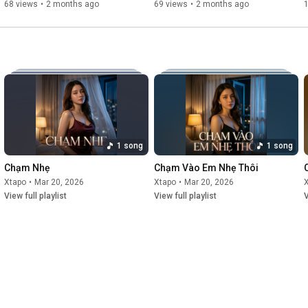
68 views
•
2 months ago
69 views
•
2 months ago
1 song
1 song
Chạm Nhẹ
Chạm Vào Em Nhẹ Thôi
Xtapo
•
Mar 20, 2026
Xtapo
•
Mar 20, 2026
View full playlist
View full playlist
V