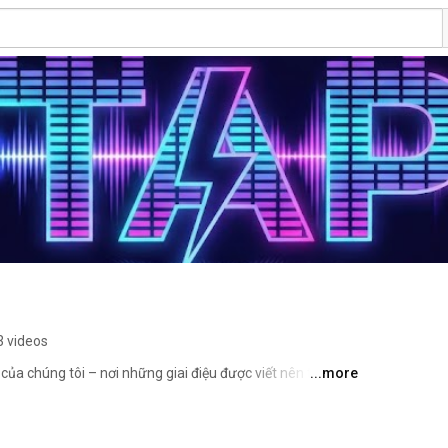
3 videos
a chúng tôi – nơi những giai điệu được viết nên từ cảm 
...more
ời thường. Mỗi ca khúc là một tâm sự, một khoảnh khắc 
 sẽ chạm đến trái tim và mang lại sự đồng cảm cho 
nhé! 