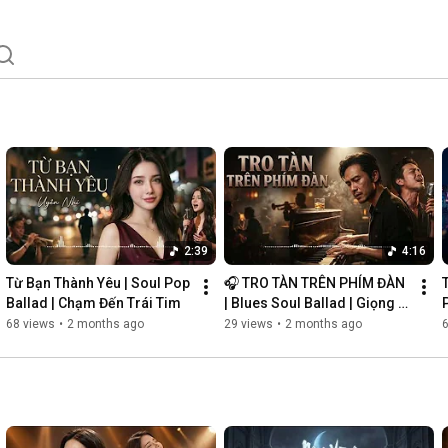
2:39
4:16
Từ Bạn Thành Yêu | Soul Pop 
🎧 TRO TÀN TRÊN PHÍM ĐÀN 
Ballad | Chạm Đến Trái Tim
| Blues Soul Ballad | Giọng 
P
Nam Khàn Đầy Cảm Xúc
68 views
•
2 months ago
29 views
•
2 months ago