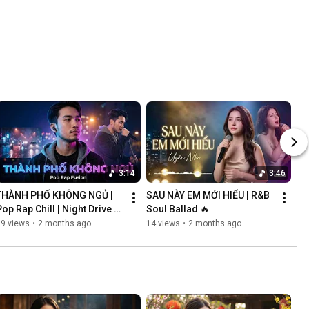
3:14
3:46
THÀNH PHỐ KHÔNG NGỦ | 
SAU NÀY EM MỚI HIỂU | R&B 
op Rap Chill | Night Drive 
Soul Ballad 🔥
Vibes
69 views
•
2 months ago
14 views
•
2 months ago