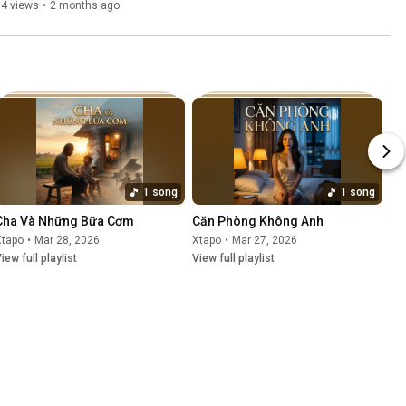
14 views
•
2 months ago
1 song
1 song
Cha Và Những Bữa Cơm
Căn Phòng Không Anh
Xtapo
•
Mar 28, 2026
Xtapo
•
Mar 27, 2026
iew full playlist
View full playlist