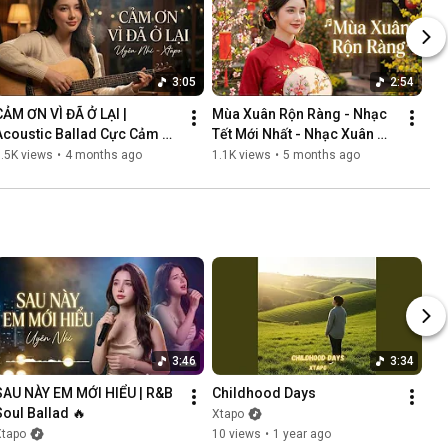
3:05
2:54
CẢM ƠN VÌ ĐÃ Ở LẠI | 
Mùa Xuân Rộn Ràng - Nhạc 
Acoustic Ballad Cực Cảm 
Tết Mới Nhất - Nhạc Xuân 
Động | Giọng Nữ Khàn Ấm 
Hay
.5K views
•
4 months ago
1.1K views
•
5 months ago
Gây Nghiện
3:46
3:34
SAU NÀY EM MỚI HIỂU | R&B 
Childhood Days
Soul Ballad 🔥
Xtapo
Xtapo
10 views
•
1 year ago