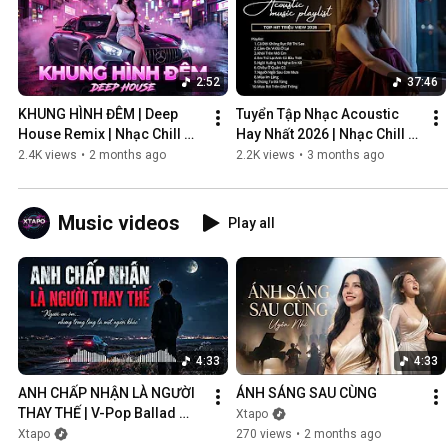
2:52
37:46
KHUNG HÌNH ĐÊM | Deep 
Tuyển Tập Nhạc Acoustic 
House Remix | Nhạc Chill 
Hay Nhất 2026 | Nhạc Chill 
Club | Night Vibes Cực Cháy
Nhẹ Nhàng
2.4K views
•
2 months ago
2.2K views
•
3 months ago
Music videos
Play all
4:33
4:33
ANH CHẤP NHẬN LÀ NGƯỜI 
ÁNH SÁNG SAU CÙNG
THAY THẾ | V-Pop Ballad 
Xtapo
Buồn
Xtapo
270 views
•
2 months ago