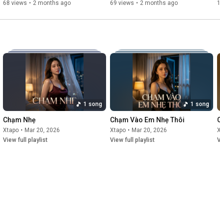
68 views
•
2 months ago
69 views
•
2 months ago
1 song
1 song
Chạm Nhẹ
Chạm Vào Em Nhẹ Thôi
Xtapo
•
Mar 20, 2026
Xtapo
•
Mar 20, 2026
View full playlist
View full playlist
V