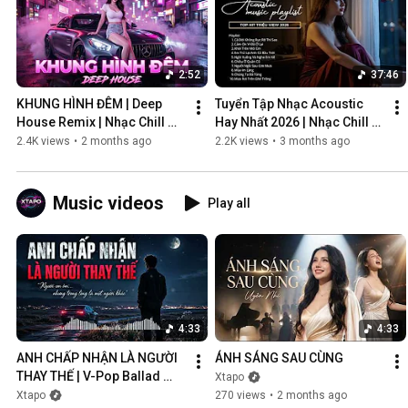
2:52
37:46
KHUNG HÌNH ĐÊM | Deep 
Tuyển Tập Nhạc Acoustic 
House Remix | Nhạc Chill 
Hay Nhất 2026 | Nhạc Chill 
Club | Night Vibes Cực Cháy
Nhẹ Nhàng
2.4K views
•
2 months ago
2.2K views
•
3 months ago
Music videos
Play all
4:33
4:33
ANH CHẤP NHẬN LÀ NGƯỜI 
ÁNH SÁNG SAU CÙNG
THAY THẾ | V-Pop Ballad 
Xtapo
Buồn
Xtapo
270 views
•
2 months ago