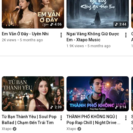
4:06
3:44
Em Vẫn Ở Đây - Uyên Nhi
Ngai Vàng Không Giữ Được 
Em - Xtapo Music
2K views
•
5 months ago
1.9K views
•
5 months ago
1
2:39
3:14
Từ Bạn Thành Yêu | Soul Pop 
THÀNH PHỐ KHÔNG NGỦ | 
Ballad | Chạm Đến Trái Tim
Pop Rap Chill | Night Drive 
Vibes
Xtapo
Xtapo