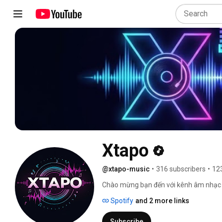
Xtapo
@xtapo-music
•
316 subscribers
•
12
Chào mừng bạn đến với kênh âm nhạc củ
xúc chân thành và những câu chuyện đ
Spotify
and 2 more links
được gửi gắm bằng âm nhạc, mong rằng
bạn. Hãy cùng lắng nghe và cảm nhận 
Subscribe