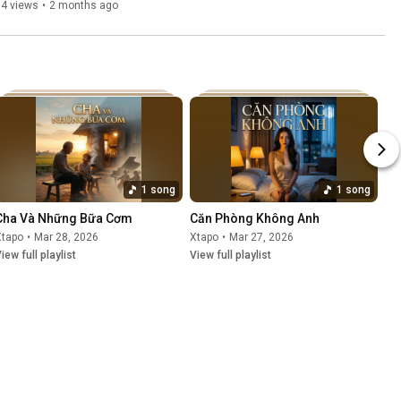
14 views
•
2 months ago
1 song
1 song
Cha Và Những Bữa Cơm
Căn Phòng Không Anh
Xtapo
•
Mar 28, 2026
Xtapo
•
Mar 27, 2026
iew full playlist
View full playlist