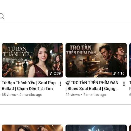
2:39
4:16
Từ Bạn Thành Yêu | Soul Pop 
🎧 TRO TÀN TRÊN PHÍM ĐÀN 
Ballad | Chạm Đến Trái Tim
| Blues Soul Ballad | Giọng 
P
Nam Khàn Đầy Cảm Xúc
68 views
•
2 months ago
29 views
•
2 months ago