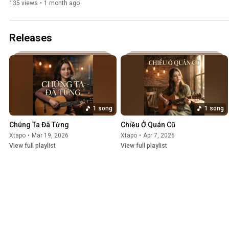
135 views
•
1 month ago
Releases
1 song
1 song
Chúng Ta Đã Từng
Chiều Ở Quán Cũ
Xtapo
•
Mar 19, 2026
Xtapo
•
Apr 7, 2026
View full playlist
View full playlist