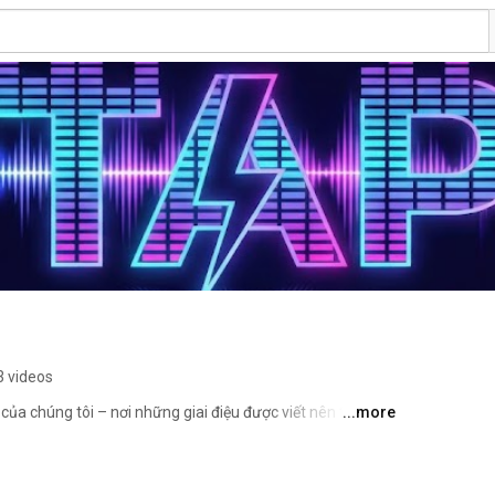
3 videos
a chúng tôi – nơi những giai điệu được viết nên từ cảm 
...more
ời thường. Mỗi ca khúc là một tâm sự, một khoảnh khắc 
 sẽ chạm đến trái tim và mang lại sự đồng cảm cho 
nhé! 