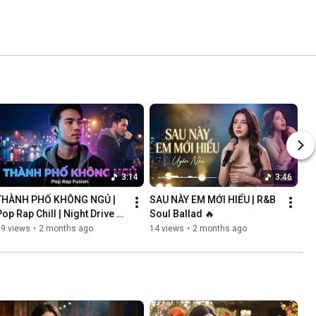
3:14
3:46
THÀNH PHỐ KHÔNG NGỦ | 
SAU NÀY EM MỚI HIỂU | R&B 
op Rap Chill | Night Drive 
Soul Ballad 🔥
Vibes
69 views
•
2 months ago
14 views
•
2 months ago