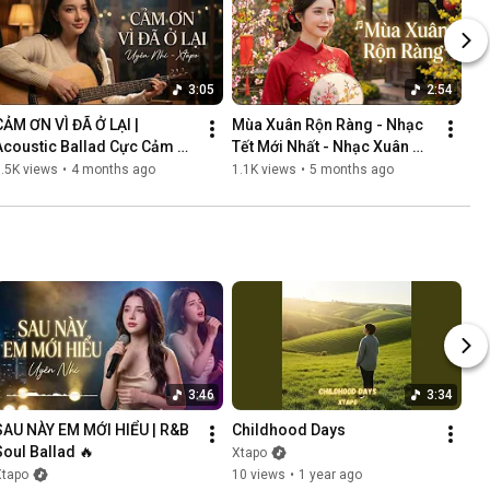
3:05
2:54
CẢM ƠN VÌ ĐÃ Ở LẠI | 
Mùa Xuân Rộn Ràng - Nhạc 
Acoustic Ballad Cực Cảm 
Tết Mới Nhất - Nhạc Xuân 
Động | Giọng Nữ Khàn Ấm 
Hay
.5K views
•
4 months ago
1.1K views
•
5 months ago
Gây Nghiện
3:46
3:34
SAU NÀY EM MỚI HIỂU | R&B 
Childhood Days
Soul Ballad 🔥
Xtapo
Xtapo
10 views
•
1 year ago