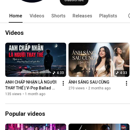
Home
Videos
Shorts
Releases
Playlists
Videos
4:33
4:33
ANH CHẤP NHẬN LÀ NGƯỜI 
ÁNH SÁNG SAU CÙNG
THAY THẾ | V-Pop Ballad 
270 views
•
2 months ago
Buồn
135 views
•
1 month ago
Popular videos