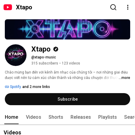
Xtapo
Xtapo
@xtapo-music
315 subscribers
•
123 videos
Chào mừng bạn đến với kênh âm nhạc của chúng tôi – nơi những giai điệu 
được viết nên từ cảm xúc chân thành và những câu chuyện đời thường. Mỗi 
...more
ca khúc là một tâm sự, một khoảnh khắc được gửi gắm bằng âm nhạc, 
Spotify
and 2 more links
mong rằng sẽ chạm đến trái tim và mang lại sự đồng cảm cho bạn. Hãy 
cùng lắng nghe và cảm nhận nhé! 
Subscribe
Home
Videos
Shorts
Releases
Playlists
Sear
Videos