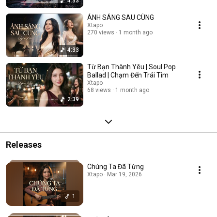
4:33
ÁNH SÁNG SAU CÙNG
Xtapo
270 views
1 month ago
4:33
Từ Bạn Thành Yêu | Soul Pop
Ballad | Chạm Đến Trái Tim
Xtapo
68 views
1 month ago
2:39
Releases
Chúng Ta Đã Từng
Xtapo · Mar 19, 2026
1