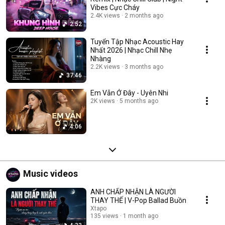
Vibes Cực Cháy
2.4K views
2 months ago
2:52
Tuyển Tập Nhạc Acoustic Hay
Nhất 2026 | Nhạc Chill Nhẹ
Nhàng
2.2K views
3 months ago
37:46
Em Vẫn Ở Đây - Uyên Nhi
2K views
5 months ago
4:06
Music videos
ANH CHẤP NHẬN LÀ NGƯỜI
THAY THẾ | V-Pop Ballad Buồn
Xtapo
135 views
1 month ago