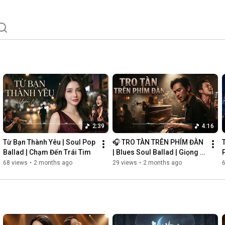
2:39
4:16
Từ Bạn Thành Yêu | Soul Pop 
🎧 TRO TÀN TRÊN PHÍM ĐÀN 
Ballad | Chạm Đến Trái Tim
| Blues Soul Ballad | Giọng 
P
Nam Khàn Đầy Cảm Xúc
68 views
•
2 months ago
29 views
•
2 months ago