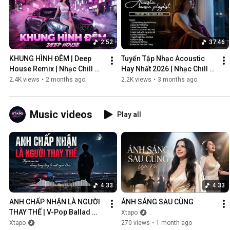
2:52
37:46
KHUNG HÌNH ĐÊM | Deep 
Tuyển Tập Nhạc Acoustic 
House Remix | Nhạc Chill 
Hay Nhất 2026 | Nhạc Chill 
Club | Night Vibes Cực Cháy
Nhẹ Nhàng
2.4K views
•
2 months ago
2.2K views
•
3 months ago
Music videos
Play all
4:33
4:33
ANH CHẤP NHẬN LÀ NGƯỜI 
ÁNH SÁNG SAU CÙNG
THAY THẾ | V-Pop Ballad 
Xtapo
Buồn
Xtapo
270 views
•
1 month ago