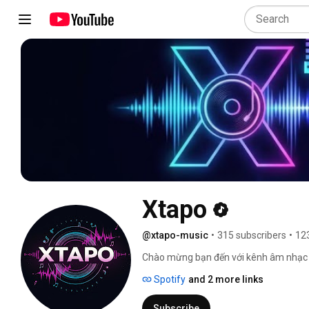
Xtapo
@xtapo-music
•
315 subscribers
•
12
Chào mừng bạn đến với kênh âm nhạc củ
xúc chân thành và những câu chuyện đ
Spotify
and 2 more links
được gửi gắm bằng âm nhạc, mong rằng
bạn. Hãy cùng lắng nghe và cảm nhận 
Subscribe