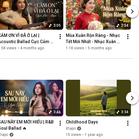
3:05
2:54
CẢM ƠN VÌ ĐÃ Ở LẠI | 
Mùa Xuân Rộn Ràng - Nhạc 
Acoustic Ballad Cực Cảm 
Tết Mới Nhất - Nhạc Xuân 
Động | Giọng Nữ Khàn Ấm 
Hay
.5K views
•
4 months ago
1.1K views
•
5 months ago
Gây Nghiện
3:46
3:34
SAU NÀY EM MỚI HIỂU | R&B 
Childhood Days
Soul Ballad 🔥
Xtapo
Xtapo
10 views
•
1 year ago