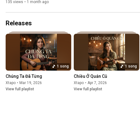
135 views
•
1 month ago
Releases
1 song
1 song
Chúng Ta Đã Từng
Chiều Ở Quán Cũ
Xtapo
•
Mar 19, 2026
Xtapo
•
Apr 7, 2026
View full playlist
View full playlist