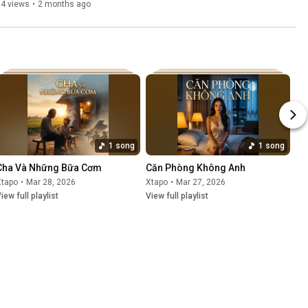
14 views
•
2 months ago
1 song
1 song
Cha Và Những Bữa Cơm
Căn Phòng Không Anh
Xtapo
•
Mar 28, 2026
Xtapo
•
Mar 27, 2026
iew full playlist
View full playlist