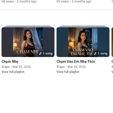
68 views
•
2 months ago
69 views
•
2 months ago
1 song
1 song
Chạm Nhẹ
Chạm Vào Em Nhẹ Thôi
Xtapo
•
Mar 20, 2026
Xtapo
•
Mar 20, 2026
View full playlist
View full playlist
V