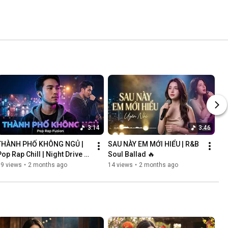
3:14
3:46
THÀNH PHỐ KHÔNG NGỦ | 
SAU NÀY EM MỚI HIỂU | R&B 
op Rap Chill | Night Drive 
Soul Ballad 🔥
Vibes
69 views
•
2 months ago
14 views
•
2 months ago