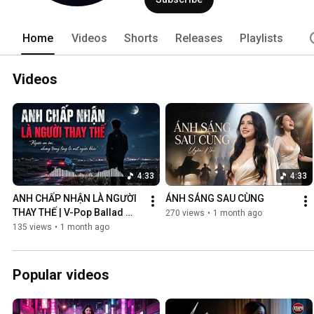
Home
Videos
Shorts
Releases
Playlists
Videos
4:33
4:33
ANH CHẤP NHẬN LÀ NGƯỜI 
ÁNH SÁNG SAU CÙNG
THAY THẾ | V-Pop Ballad 
270 views
•
1 month ago
Buồn
135 views
•
1 month ago
Popular videos