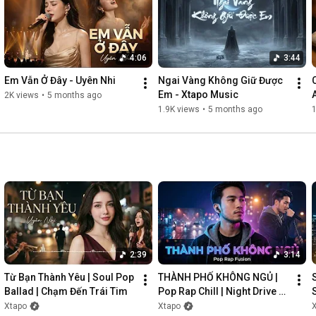
4:06
3:44
Em Vẫn Ở Đây - Uyên Nhi
Ngai Vàng Không Giữ Được 
Em - Xtapo Music
2K views
•
5 months ago
1.9K views
•
5 months ago
1
2:39
3:14
Từ Bạn Thành Yêu | Soul Pop 
THÀNH PHỐ KHÔNG NGỦ | 
Ballad | Chạm Đến Trái Tim
Pop Rap Chill | Night Drive 
Vibes
Xtapo
Xtapo