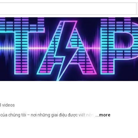
3 videos
a chúng tôi – nơi những giai điệu được viết nên từ cảm 
...more
ời thường. Mỗi ca khúc là một tâm sự, một khoảnh khắc 
 sẽ chạm đến trái tim và mang lại sự đồng cảm cho 
nhé! 