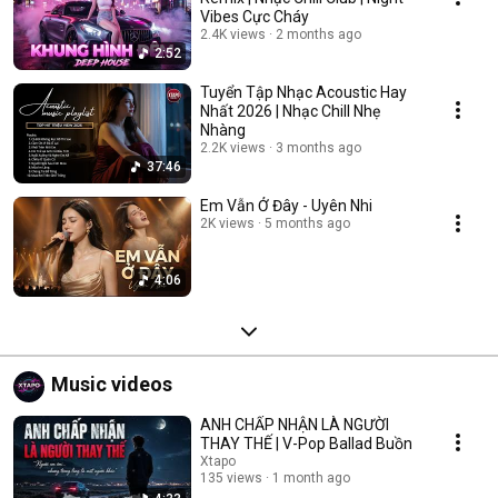
Vibes Cực Cháy
2.4K views
2 months ago
2:52
Tuyển Tập Nhạc Acoustic Hay
Nhất 2026 | Nhạc Chill Nhẹ
Nhàng
2.2K views
3 months ago
37:46
Em Vẫn Ở Đây - Uyên Nhi
2K views
5 months ago
4:06
Music videos
ANH CHẤP NHẬN LÀ NGƯỜI
THAY THẾ | V-Pop Ballad Buồn
Xtapo
135 views
1 month ago