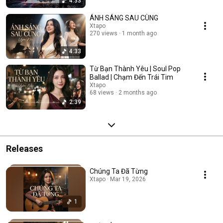
4:33
ÁNH SÁNG SAU CÙNG
Xtapo
270 views
1 month ago
4:33
Từ Bạn Thành Yêu | Soul Pop
Ballad | Chạm Đến Trái Tim
Xtapo
68 views
2 months ago
2:39
Releases
Chúng Ta Đã Từng
Xtapo · Mar 19, 2026
1