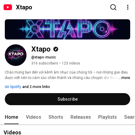
Xtapo
Xtapo
@xtapo-music
316 subscribers
•
123 videos
Chào mừng bạn đến với kênh âm nhạc của chúng tôi – nơi những giai điệu 
được viết nên từ cảm xúc chân thành và những câu chuyện đời thường. Mỗi 
...more
ca khúc là một tâm sự, một khoảnh khắc được gửi gắm bằng âm nhạc, 
Spotify
and 2 more links
mong rằng sẽ chạm đến trái tim và mang lại sự đồng cảm cho bạn. Hãy 
cùng lắng nghe và cảm nhận nhé! 
Subscribe
Home
Videos
Shorts
Releases
Playlists
Sear
Videos