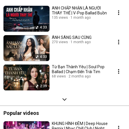
ANH CHẤP NHẬN LÀ NGƯỜI
THAY THẾ | V-Pop Ballad Buồn
135 views
1 month ago
4:33
ÁNH SÁNG SAU CÙNG
270 views
1 month ago
4:33
Từ Bạn Thành Yêu | Soul Pop
Ballad | Chạm Đến Trái Tim
68 views
2 months ago
2:39
Popular videos
KHUNG HÌNH ĐÊM | Deep House
Remix | Nhạc Chill Club | Night