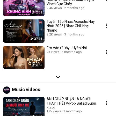
Vibes Cực Cháy
2.4K views
2 months ago
2:52
Tuyển Tập Nhạc Acoustic Hay
Nhất 2026 | Nhạc Chill Nhẹ
Nhàng
2.2K views
3 months ago
37:46
Em Vẫn Ở Đây - Uyên Nhi
2K views
5 months ago
4:06
Music videos
ANH CHẤP NHẬN LÀ NGƯỜI
THAY THẾ | V-Pop Ballad Buồn
Xtapo
135 views
1 month ago