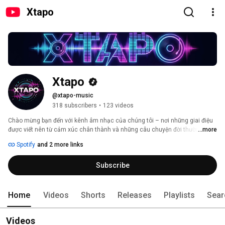
Xtapo
Xtapo
@xtapo-music
318 subscribers
•
123 videos
Chào mừng bạn đến với kênh âm nhạc của chúng tôi – nơi những giai điệu 
được viết nên từ cảm xúc chân thành và những câu chuyện đời thường. Mỗi 
...more
ca khúc là một tâm sự, một khoảnh khắc được gửi gắm bằng âm nhạc, 
Spotify
and 2 more links
mong rằng sẽ chạm đến trái tim và mang lại sự đồng cảm cho bạn. Hãy 
cùng lắng nghe và cảm nhận nhé! 
Subscribe
Home
Videos
Shorts
Releases
Playlists
Sear
Videos