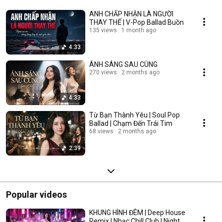
ANH CHẤP NHẬN LÀ NGƯỜI
THAY THẾ | V-Pop Ballad Buồn
135 views
1 month ago
4:33
ÁNH SÁNG SAU CÙNG
270 views
2 months ago
4:33
Từ Bạn Thành Yêu | Soul Pop
Ballad | Chạm Đến Trái Tim
68 views
2 months ago
2:39
Popular videos
KHUNG HÌNH ĐÊM | Deep House
Remix | Nhạc Chill Club | Night