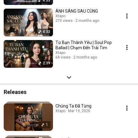
4:33
ÁNH SÁNG SAU CÙNG
Xtapo
270 views
2 months ago
4:33
Từ Bạn Thành Yêu | Soul Pop
Ballad | Chạm Đến Trái Tim
Xtapo
68 views
2 months ago
2:39
Releases
Chúng Ta Đã Từng
Xtapo · Mar 19, 2026
1