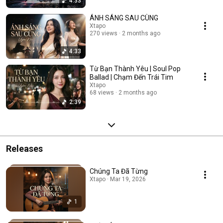
4:33
ÁNH SÁNG SAU CÙNG
Xtapo
270 views
2 months ago
4:33
Từ Bạn Thành Yêu | Soul Pop
Ballad | Chạm Đến Trái Tim
Xtapo
68 views
2 months ago
2:39
Releases
Chúng Ta Đã Từng
Xtapo · Mar 19, 2026
1