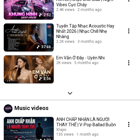
Vibes Cực Cháy
2.4K views
2 months ago
2:52
Tuyển Tập Nhạc Acoustic Hay
Nhất 2026 | Nhạc Chill Nhẹ
Nhàng
2.2K views
3 months ago
37:46
Em Vẫn Ở Đây - Uyên Nhi
2K views
5 months ago
4:06
Music videos
ANH CHẤP NHẬN LÀ NGƯỜI
THAY THẾ | V-Pop Ballad Buồn
Xtapo
135 views
1 month ago