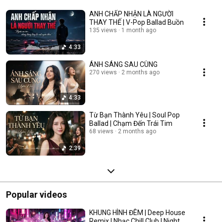
ANH CHẤP NHẬN LÀ NGƯỜI
THAY THẾ | V-Pop Ballad Buồn
135 views
1 month ago
4:33
ÁNH SÁNG SAU CÙNG
270 views
2 months ago
4:33
Từ Bạn Thành Yêu | Soul Pop
Ballad | Chạm Đến Trái Tim
68 views
2 months ago
2:39
Popular videos
KHUNG HÌNH ĐÊM | Deep House
Remix | Nhạc Chill Club | Night