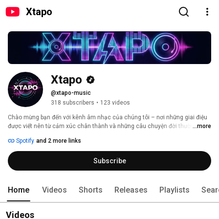
Xtapo
Xtapo
@xtapo-music
318 subscribers
•
123 videos
Chào mừng bạn đến với kênh âm nhạc của chúng tôi – nơi những giai điệu 
được viết nên từ cảm xúc chân thành và những câu chuyện đời thường. Mỗi 
...more
ca khúc là một tâm sự, một khoảnh khắc được gửi gắm bằng âm nhạc, 
Spotify
and 2 more links
mong rằng sẽ chạm đến trái tim và mang lại sự đồng cảm cho bạn. Hãy 
cùng lắng nghe và cảm nhận nhé! 
Subscribe
Home
Videos
Shorts
Releases
Playlists
Sear
Videos