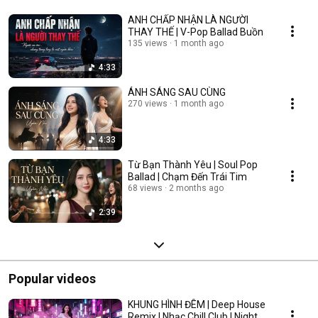
ANH CHẤP NHẬN LÀ NGƯỜI
THAY THẾ | V-Pop Ballad Buồn
135 views
1 month ago
4:33
ÁNH SÁNG SAU CÙNG
270 views
1 month ago
4:33
Từ Bạn Thành Yêu | Soul Pop
Ballad | Chạm Đến Trái Tim
68 views
2 months ago
2:39
Popular videos
KHUNG HÌNH ĐÊM | Deep House
Remix | Nhạc Chill Club | Night