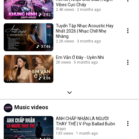
Vibes Cực Cháy
2.4K views
2 months ago
2:52
Tuyển Tập Nhạc Acoustic Hay
Nhất 2026 | Nhạc Chill Nhẹ
Nhàng
2.2K views
3 months ago
37:46
Em Vẫn Ở Đây - Uyên Nhi
2K views
5 months ago
4:06
Music videos
ANH CHẤP NHẬN LÀ NGƯỜI
THAY THẾ | V-Pop Ballad Buồn
Xtapo
135 views
1 month ago