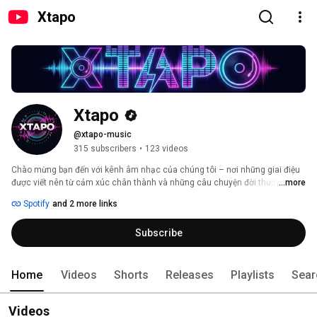
Xtapo
Xtapo
@xtapo-music
315 subscribers
•
123 videos
Chào mừng bạn đến với kênh âm nhạc của chúng tôi – nơi những giai điệu 
được viết nên từ cảm xúc chân thành và những câu chuyện đời thường. Mỗi 
...more
ca khúc là một tâm sự, một khoảnh khắc được gửi gắm bằng âm nhạc, 
Spotify
and 2 more links
mong rằng sẽ chạm đến trái tim và mang lại sự đồng cảm cho bạn. Hãy 
cùng lắng nghe và cảm nhận nhé! 
Subscribe
Home
Videos
Shorts
Releases
Playlists
Sear
Videos