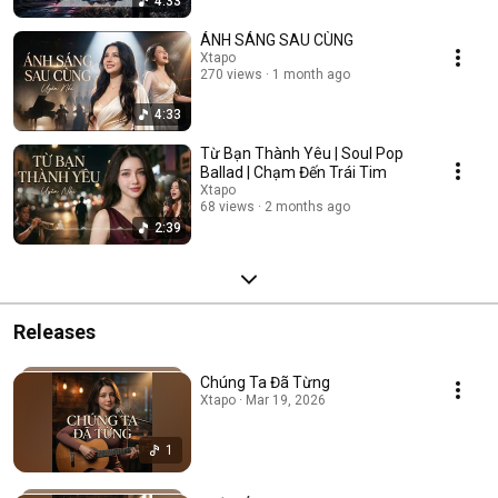
4:33
ÁNH SÁNG SAU CÙNG
Xtapo
270 views
1 month ago
4:33
Từ Bạn Thành Yêu | Soul Pop
Ballad | Chạm Đến Trái Tim
Xtapo
68 views
2 months ago
2:39
Releases
Chúng Ta Đã Từng
Xtapo · Mar 19, 2026
1