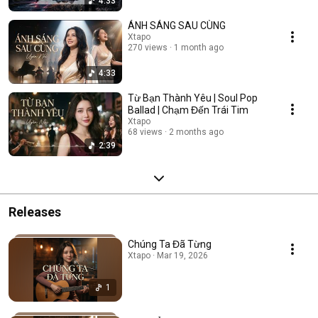
4:33
ÁNH SÁNG SAU CÙNG
Xtapo
270 views
1 month ago
4:33
Từ Bạn Thành Yêu | Soul Pop
Ballad | Chạm Đến Trái Tim
Xtapo
68 views
2 months ago
2:39
Releases
Chúng Ta Đã Từng
Xtapo · Mar 19, 2026
1