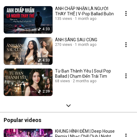
ANH CHẤP NHẬN LÀ NGƯỜI
THAY THẾ | V-Pop Ballad Buồn
135 views
1 month ago
4:33
ÁNH SÁNG SAU CÙNG
270 views
1 month ago
4:33
Từ Bạn Thành Yêu | Soul Pop
Ballad | Chạm Đến Trái Tim
68 views
2 months ago
2:39
Popular videos
KHUNG HÌNH ĐÊM | Deep House
Remix | Nhạc Chill Club | Night