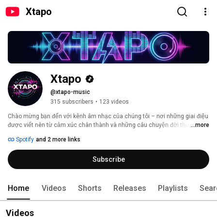
Xtapo
Xtapo
@xtapo-music
315 subscribers
•
123 videos
Chào mừng bạn đến với kênh âm nhạc của chúng tôi – nơi những giai điệu 
được viết nên từ cảm xúc chân thành và những câu chuyện đời thường. 
...more
Mỗi ca khúc là một tâm sự, một khoảnh khắc được gửi gắm bằng âm 
Spotify
and 2 more links
nhạc, mong rằng sẽ chạm đến trái tim và mang lại sự đồng cảm cho bạn. 
Hãy cùng lắng nghe và cảm nhận nhé! 
Subscribe
Home
Videos
Shorts
Releases
Playlists
Sear
Videos