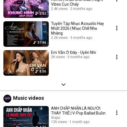
Vibes Cực Cháy
2.4K views
2 months ago
2:52
Tuyển Tập Nhạc Acoustic Hay
Nhất 2026 | Nhạc Chill Nhẹ
Nhàng
2.2K views
3 months ago
37:46
Em Vẫn Ở Đây - Uyên Nhi
2K views
5 months ago
4:06
Music videos
ANH CHẤP NHẬN LÀ NGƯỜI
THAY THẾ | V-Pop Ballad Buồn
Xtapo
135 views
1 month ago