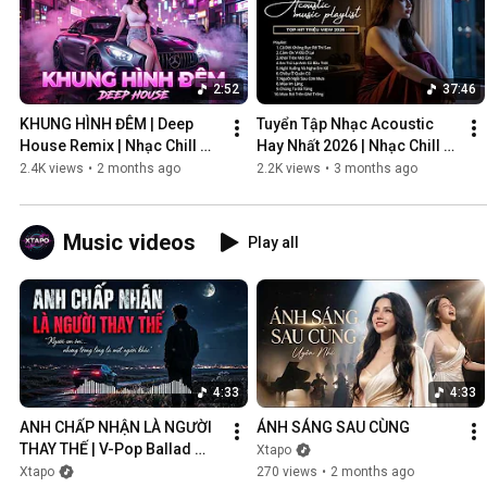
2:52
37:46
KHUNG HÌNH ĐÊM | Deep 
Tuyển Tập Nhạc Acoustic 
House Remix | Nhạc Chill 
Hay Nhất 2026 | Nhạc Chill 
Club | Night Vibes Cực Cháy
Nhẹ Nhàng
2.4K views
•
2 months ago
2.2K views
•
3 months ago
Music videos
Play all
4:33
4:33
ANH CHẤP NHẬN LÀ NGƯỜI 
ÁNH SÁNG SAU CÙNG
THAY THẾ | V-Pop Ballad 
Xtapo
Buồn
Xtapo
270 views
•
2 months ago