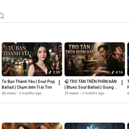
2:39
4:16
Từ Bạn Thành Yêu | Soul Pop 
🎧 TRO TÀN TRÊN PHÍM ĐÀN 
Ballad | Chạm Đến Trái Tim
| Blues Soul Ballad | Giọng 
P
Nam Khàn Đầy Cảm Xúc
68 views
•
2 months ago
29 views
•
2 months ago