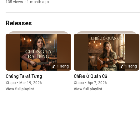
135 views
•
1 month ago
Releases
1 song
1 song
Chúng Ta Đã Từng
Chiều Ở Quán Cũ
Xtapo
•
Mar 19, 2026
Xtapo
•
Apr 7, 2026
View full playlist
View full playlist