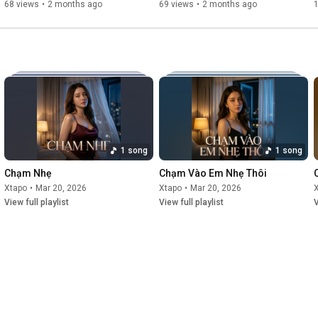
68 views
•
2 months ago
69 views
•
2 months ago
1 song
1 song
Chạm Nhẹ
Chạm Vào Em Nhẹ Thôi
Xtapo
•
Mar 20, 2026
Xtapo
•
Mar 20, 2026
View full playlist
View full playlist
V