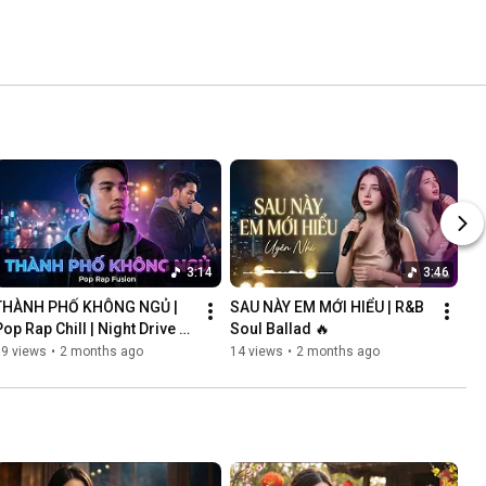
3:14
3:46
THÀNH PHỐ KHÔNG NGỦ | 
SAU NÀY EM MỚI HIỂU | R&B 
op Rap Chill | Night Drive 
Soul Ballad 🔥
Vibes
69 views
•
2 months ago
14 views
•
2 months ago