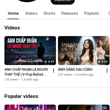
Home
Videos
Shorts
Releases
Playlists
Videos
4:33
4:33
ANH CHẤP NHẬN LÀ NGƯỜI 
ÁNH SÁNG SAU CÙNG
THAY THẾ | V-Pop Ballad 
270 views
•
2 months ago
Buồn
135 views
•
1 month ago
Popular videos