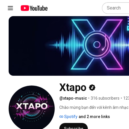
Xtapo
@xtapo-music
•
316 subscribers
•
12
Chào mừng bạn đến với kênh âm nhạc củ
xúc chân thành và những câu chuyện đ
Spotify
and 2 more links
được gửi gắm bằng âm nhạc, mong rằng
bạn. Hãy cùng lắng nghe và cảm nhận 
Subscribe