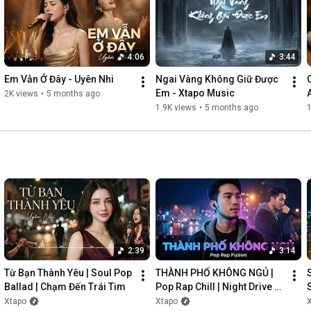
4:06
3:44
Em Vẫn Ở Đây - Uyên Nhi
Ngai Vàng Không Giữ Được 
Em - Xtapo Music
2K views
•
5 months ago
1.9K views
•
5 months ago
1
2:39
3:14
Từ Bạn Thành Yêu | Soul Pop 
THÀNH PHỐ KHÔNG NGỦ | 
Ballad | Chạm Đến Trái Tim
Pop Rap Chill | Night Drive 
Vibes
Xtapo
Xtapo