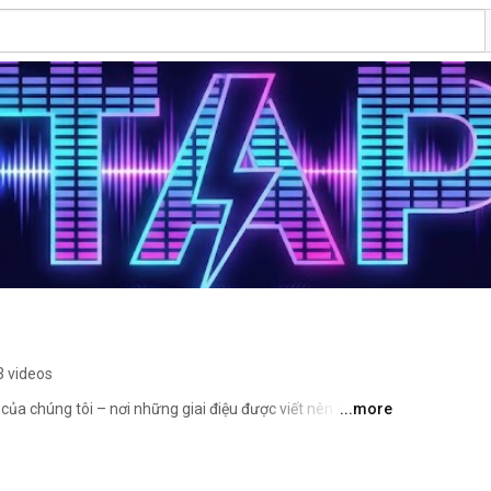
3 videos
a chúng tôi – nơi những giai điệu được viết nên từ cảm 
...more
ời thường. Mỗi ca khúc là một tâm sự, một khoảnh khắc 
 sẽ chạm đến trái tim và mang lại sự đồng cảm cho 
nhé! 