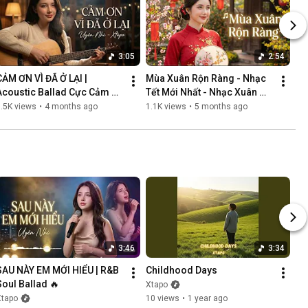
3:05
2:54
CẢM ƠN VÌ ĐÃ Ở LẠI | 
Mùa Xuân Rộn Ràng - Nhạc 
Acoustic Ballad Cực Cảm 
Tết Mới Nhất - Nhạc Xuân 
Động | Giọng Nữ Khàn Ấm 
Hay
.5K views
•
4 months ago
1.1K views
•
5 months ago
Gây Nghiện
3:46
3:34
SAU NÀY EM MỚI HIỂU | R&B 
Childhood Days
Soul Ballad 🔥
Xtapo
Xtapo
10 views
•
1 year ago