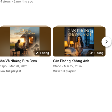
14 views
•
2 months ago
1 song
1 song
Cha Và Những Bữa Cơm
Căn Phòng Không Anh
Xtapo
•
Mar 28, 2026
Xtapo
•
Mar 27, 2026
iew full playlist
View full playlist