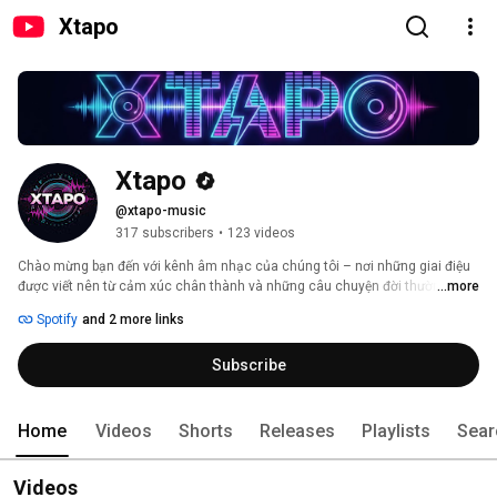
Xtapo
Xtapo
@xtapo-music
317 subscribers
•
123 videos
Chào mừng bạn đến với kênh âm nhạc của chúng tôi – nơi những giai điệu 
được viết nên từ cảm xúc chân thành và những câu chuyện đời thường. Mỗi 
...more
ca khúc là một tâm sự, một khoảnh khắc được gửi gắm bằng âm nhạc, 
Spotify
and 2 more links
mong rằng sẽ chạm đến trái tim và mang lại sự đồng cảm cho bạn. Hãy 
cùng lắng nghe và cảm nhận nhé! 
Subscribe
Home
Videos
Shorts
Releases
Playlists
Sear
Videos