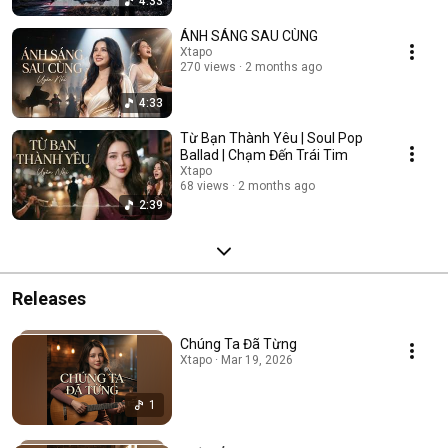
4:33
ÁNH SÁNG SAU CÙNG
Xtapo
270 views
2 months ago
4:33
Từ Bạn Thành Yêu | Soul Pop
Ballad | Chạm Đến Trái Tim
Xtapo
68 views
2 months ago
2:39
Releases
Chúng Ta Đã Từng
Xtapo · Mar 19, 2026
1