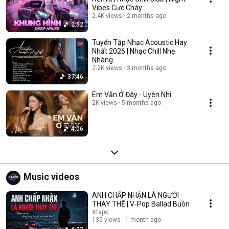
Vibes Cực Cháy
2.4K views
2 months ago
2:52
Tuyển Tập Nhạc Acoustic Hay
Nhất 2026 | Nhạc Chill Nhẹ
Nhàng
2.2K views
3 months ago
37:46
Em Vẫn Ở Đây - Uyên Nhi
2K views
5 months ago
4:06
Music videos
ANH CHẤP NHẬN LÀ NGƯỜI
THAY THẾ | V-Pop Ballad Buồn
Xtapo
135 views
1 month ago