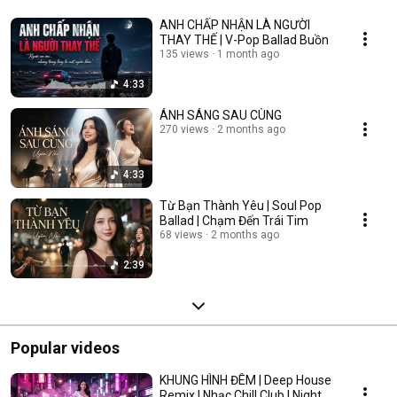
ANH CHẤP NHẬN LÀ NGƯỜI
THAY THẾ | V-Pop Ballad Buồn
135 views
1 month ago
4:33
ÁNH SÁNG SAU CÙNG
270 views
2 months ago
4:33
Từ Bạn Thành Yêu | Soul Pop
Ballad | Chạm Đến Trái Tim
68 views
2 months ago
2:39
Popular videos
KHUNG HÌNH ĐÊM | Deep House
Remix | Nhạc Chill Club | Night