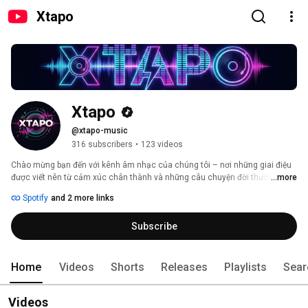
Xtapo
Xtapo
@xtapo-music
316 subscribers
•
123 videos
Chào mừng bạn đến với kênh âm nhạc của chúng tôi – nơi những giai điệu 
được viết nên từ cảm xúc chân thành và những câu chuyện đời thường. Mỗi 
...more
ca khúc là một tâm sự, một khoảnh khắc được gửi gắm bằng âm nhạc, 
Spotify
and 2 more links
mong rằng sẽ chạm đến trái tim và mang lại sự đồng cảm cho bạn. Hãy 
cùng lắng nghe và cảm nhận nhé! 
Subscribe
Home
Videos
Shorts
Releases
Playlists
Sear
Videos