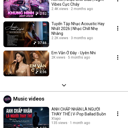
Vibes Cực Cháy
2.4K views
2 months ago
2:52
Tuyển Tập Nhạc Acoustic Hay
Nhất 2026 | Nhạc Chill Nhẹ
Nhàng
2.2K views
3 months ago
37:46
Em Vẫn Ở Đây - Uyên Nhi
2K views
5 months ago
4:06
Music videos
ANH CHẤP NHẬN LÀ NGƯỜI
THAY THẾ | V-Pop Ballad Buồn
Xtapo
135 views
1 month ago