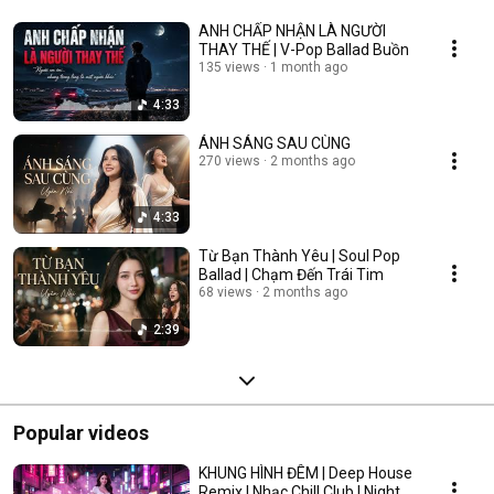
ANH CHẤP NHẬN LÀ NGƯỜI
THAY THẾ | V-Pop Ballad Buồn
135 views
1 month ago
4:33
ÁNH SÁNG SAU CÙNG
270 views
2 months ago
4:33
Từ Bạn Thành Yêu | Soul Pop
Ballad | Chạm Đến Trái Tim
68 views
2 months ago
2:39
Popular videos
KHUNG HÌNH ĐÊM | Deep House
Remix | Nhạc Chill Club | Night