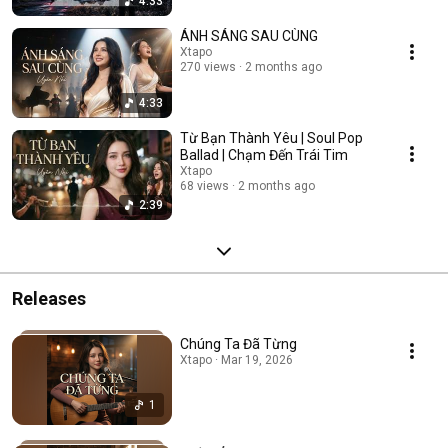
4:33
ÁNH SÁNG SAU CÙNG
Xtapo
270 views
2 months ago
4:33
Từ Bạn Thành Yêu | Soul Pop
Ballad | Chạm Đến Trái Tim
Xtapo
68 views
2 months ago
2:39
Releases
Chúng Ta Đã Từng
Xtapo · Mar 19, 2026
1