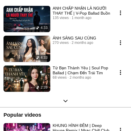
ANH CHẤP NHẬN LÀ NGƯỜI
THAY THẾ | V-Pop Ballad Buồn
135 views
1 month ago
4:33
ÁNH SÁNG SAU CÙNG
270 views
2 months ago
4:33
Từ Bạn Thành Yêu | Soul Pop
Ballad | Chạm Đến Trái Tim
68 views
2 months ago
2:39
Popular videos
KHUNG HÌNH ĐÊM | Deep
House Remix | Nhạc Chill Club