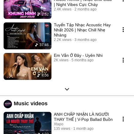
| Night Vibes Cực Cháy
2.4K views
2 months ago
2:52
Tuyển Tập Nhạc Acoustic Hay
Nhất 2026 | Nhạc Chill Nhẹ
Nhàng
2.2K views
3 months ago
37:46
Em Vẫn Ở Đây - Uyên Nhi
2K views
5 months ago
4:06
Music videos
ANH CHẤP NHẬN LÀ NGƯỜI
THAY THẾ | V-Pop Ballad Buồn
Xtapo
135 views
1 month ago