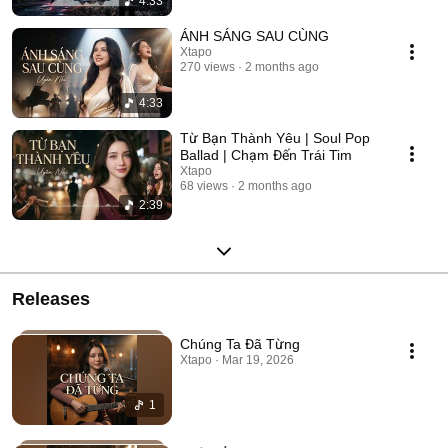
4:33
ÁNH SÁNG SAU CÙNG
Xtapo
270 views
2 months ago
4:33
Từ Bạn Thành Yêu | Soul Pop
Ballad | Chạm Đến Trái Tim
Xtapo
68 views
2 months ago
2:39
Releases
Chúng Ta Đã Từng
Xtapo · Mar 19, 2026
1