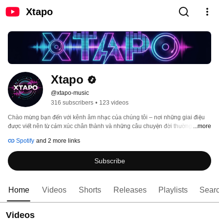
Xtapo
Xtapo
@xtapo-music
316 subscribers
•
123 videos
Chào mừng bạn đến với kênh âm nhạc của chúng tôi – nơi những giai điệu 
được viết nên từ cảm xúc chân thành và những câu chuyện đời thường. Mỗi 
...more
ca khúc là một tâm sự, một khoảnh khắc được gửi gắm bằng âm nhạc, mong 
Spotify
and 2 more links
rằng sẽ chạm đến trái tim và mang lại sự đồng cảm cho bạn. Hãy cùng lắng 
nghe và cảm nhận nhé! 
Subscribe
Home
Videos
Shorts
Releases
Playlists
Sear
Videos