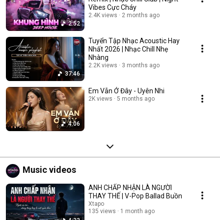
Vibes Cực Cháy
2.4K views
2 months ago
2:52
Tuyển Tập Nhạc Acoustic Hay
Nhất 2026 | Nhạc Chill Nhẹ
Nhàng
2.2K views
3 months ago
37:46
Em Vẫn Ở Đây - Uyên Nhi
2K views
5 months ago
4:06
Music videos
ANH CHẤP NHẬN LÀ NGƯỜI
THAY THẾ | V-Pop Ballad Buồn
Xtapo
135 views
1 month ago