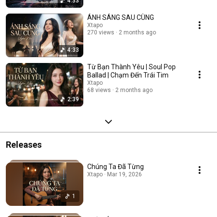
4:33
ÁNH SÁNG SAU CÙNG
Xtapo
270 views
2 months ago
4:33
Từ Bạn Thành Yêu | Soul Pop
Ballad | Chạm Đến Trái Tim
Xtapo
68 views
2 months ago
2:39
Releases
Chúng Ta Đã Từng
Xtapo · Mar 19, 2026
1