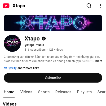
Xtapo
Xtapo
@xtapo-music
316 subscribers
•
123 videos
Chào mừng bạn đến với kênh âm nhạc của chúng tôi – nơi những giai điệu 
được viết nên từ cảm xúc chân thành và những câu chuyện đời thường. Mỗi 
...more
ca khúc là một tâm sự, một khoảnh khắc được gửi gắm bằng âm nhạc, 
Spotify
and 2 more links
mong rằng sẽ chạm đến trái tim và mang lại sự đồng cảm cho bạn. Hãy 
cùng lắng nghe và cảm nhận nhé! 
Subscribe
Home
Videos
Shorts
Releases
Playlists
Sear
Videos