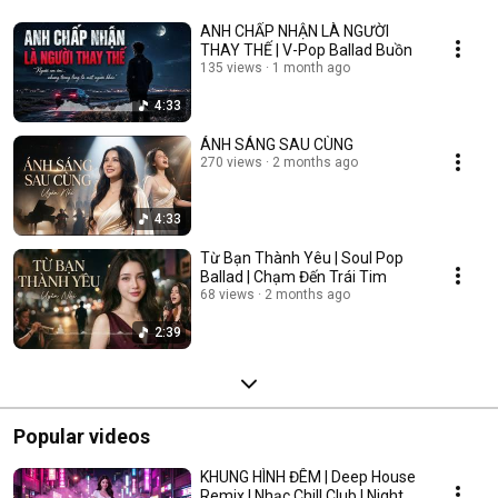
ANH CHẤP NHẬN LÀ NGƯỜI
THAY THẾ | V-Pop Ballad Buồn
135 views
1 month ago
4:33
ÁNH SÁNG SAU CÙNG
270 views
2 months ago
4:33
Từ Bạn Thành Yêu | Soul Pop
Ballad | Chạm Đến Trái Tim
68 views
2 months ago
2:39
Popular videos
KHUNG HÌNH ĐÊM | Deep House
Remix | Nhạc Chill Club | Night